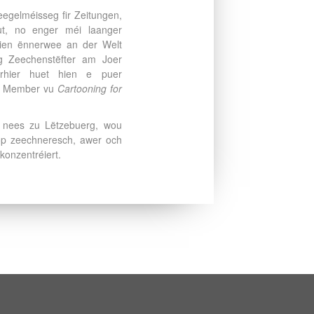
eegelméisseg fir Zeitungen,
aut, no enger méi laanger
 hien ënnerwee an der Welt
ng Zeechenstëfter am Joer
rhier huet hien e puer
ss Member vu
Cartooning for
 nees zu Lëtzebuerg, wou
op zeechneresch, awer och
konzentréiert.