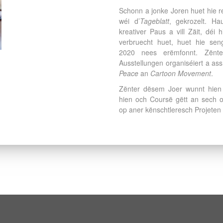
Schonn a jonke Joren huet hie r
wéi d’
Tageblatt
, gekrozelt. H
kreativer Paus a vill Zäit, déi
verbruecht huet, huet hie se
2020 nees erëmfonnt. Zënte
Ausstellungen organiséiert a a
Peace
an
Cartoon Movement
.
Zënter dësem Joer wunnt hien
hien och Coursë gëtt an sech 
op aner kënschtleresch Projeten 