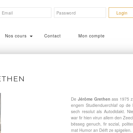
Nos cours
Contact
Mon compte
ETHEN
De
Jérôme Grethen
ass 1975 z
engem Studienduerchlaf op de 
sech resolut als Autodidakt. Ni
war fir hien virun allem den Zee
bësseg genuch, fir sozial, pol
mat Humor an Déift ze spigelen.