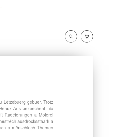
u Lëtzebuerg gebuer. Trotz
Beaux-Arts bezeechent hie
eft Radéierungen a Molerei
chestréch ausdrocksstaark a
itesch a mënschlech Themen